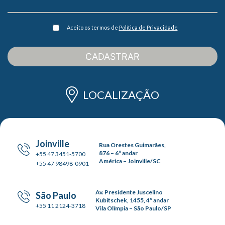
Aceito os termos de
Política de Privacidade
CADASTRAR
LOCALIZAÇÃO
Joinville
Rua Orestes Guimarães,
876 – 6º andar
+55 47 3451-5700
América – Joinville/SC
+55 47 98498-0901
Av. Presidente Juscelino
São Paulo
Kubitschek, 1455, 4º andar
+55 11 2124-3718
Vila Olímpia – São Paulo/SP