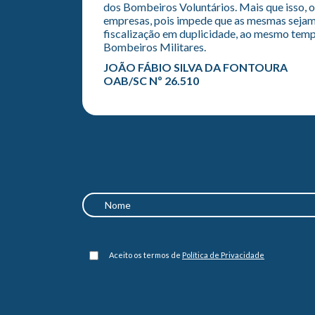
dos Bombeiros Voluntários. Mais que isso, o
empresas, pois impede que as mesmas sejam 
fiscalização em duplicidade, ao mesmo temp
Bombeiros Militares.
JOÃO FÁBIO SILVA DA FONTOURA
OAB/SC Nº 26.510
Aceito os termos de
Política de Privacidade