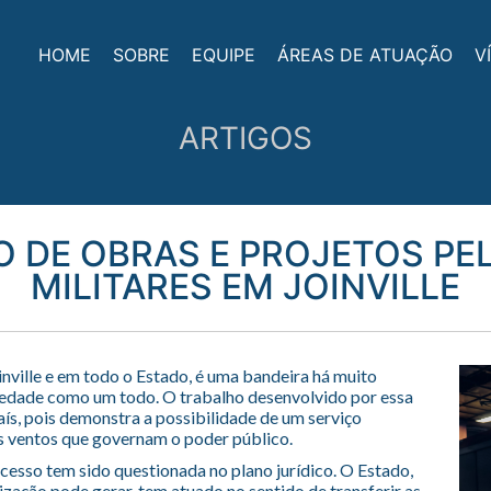
HOME
SOBRE
EQUIPE
ÁREAS DE ATUAÇÃO
V
ARTIGOS
O DE OBRAS E PROJETOS P
MILITARES EM JOINVILLE
nville e em todo o Estado, é uma bandeira há muito
ciedade como um todo. O trabalho desenvolvido por essa
ís, pois demonstra a possibilidade de um serviço
s ventos que governam o poder público.
ucesso tem sido questionada no plano jurídico. O Estado,
lização pode gerar, tem atuado no sentido de transferir as