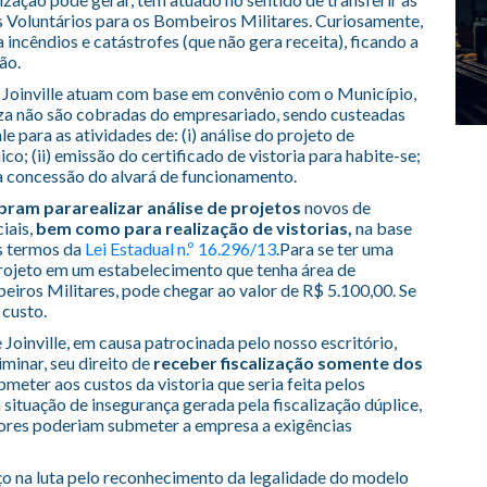
 Voluntários para os Bombeiros Militares. Curiosamente,
 incêndios e catástrofes (que não gera receita), ficando a
ão.
 Joinville atuam com base em convênio com o Município,
liza não são cobradas do empresariado, sendo custeadas
e para as atividades de: (i) análise do projeto de
o; (ii) emissão do certificado de vistoria para habite-se;
ara concessão do alvará de funcionamento.
bram pararealizar análise de projetos
novos de
ciais,
bem como para realização de vistorias,
na base
s termos da
Lei Estadual n.º 16.296/13
.Para se ter uma
projeto em um estabelecimento que tenha área de
eiros Militares, pode chegar ao valor de R$ 5.100,00. Se
 custo.
Joinville, em causa patrocinada pelo nosso escritório,
minar, seu direito de
receber fiscalização somente dos
meter aos custos da vistoria que seria feita pelos
situação de insegurança gerada pela fiscalização dúplice,
adores poderiam submeter a empresa a exigências
ço na luta pelo reconhecimento da legalidade do modelo