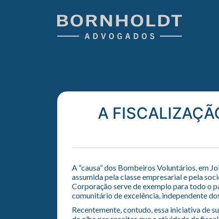
A FISCALIZAÇÃ
A “causa” dos Bombeiros Voluntários, em Joi
assumida pela classe empresarial e pela so
Corporação serve de exemplo para todo o pa
comunitário de excelência, independente do
Recentemente, contudo, essa iniciativa de s
de olho nas receitas que a atividade de fisca