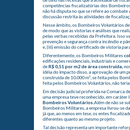
competências fiscalizatórias dos Bombeiros
não há disputa no que se refere ao combate a
discussão restrita às atividades de fiscalizaç
Nesse âmbito, os Bombeiros Voluntários de
de modo que as vistorias e análises que rea
pelas verbas recebidas da Prefeitura. Isso val
prevenção e segurança contra incêndio e pânic
e, (iii) emissão do certificado de vistoria p
Diferentemente, os Bombeiros Militares
co
edificações residenciais, industriais e comer
de
R$ 0,51 por m2 de área construída,
no
idéia do impacto disso, a aprovação de um 
construída de 10.000 m², se feita pelos Bomb
feita pelos Bombeiros Voluntários, não teria
Em decisão judicial proferida na Comarca de 
uma empresa teve reconhecido, em caráter li
Bombeiros Voluntários.
Além de não se sub
Bombeiros Militares, a empresa livrou-se da 
já que, ao menos em tese, os entes fiscaliz
diferentes quanto ao mesmo projeto.
Tal decisão representa um importante refor