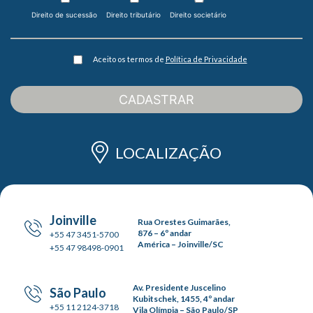
Direito de sucessão
Direito tributário
Direito societário
Aceito os termos de
Política de Privacidade
CADASTRAR
LOCALIZAÇÃO
Joinville
Rua Orestes Guimarães,
876 – 6º andar
+55 47 3451-5700
América – Joinville/SC
+55 47 98498-0901
Av. Presidente Juscelino
São Paulo
Kubitschek, 1455, 4º andar
+55 11 2124-3718
Vila Olímpia – São Paulo/SP