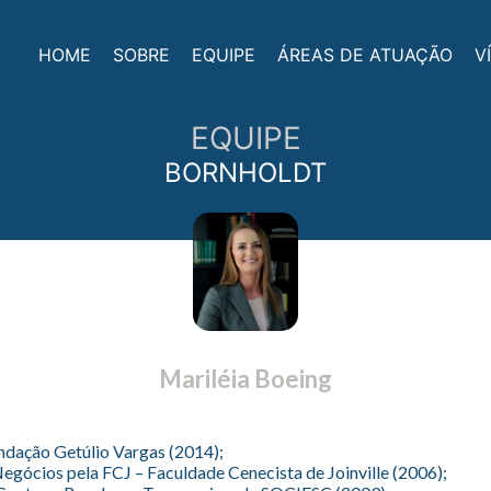
HOME
SOBRE
EQUIPE
ÁREAS DE ATUAÇÃO
V
EQUIPE
BORNHOLDT
Mariléia Boeing
dação Getúlio Vargas (2014);
ócios pela FCJ – Faculdade Cenecista de Joinville (2006);