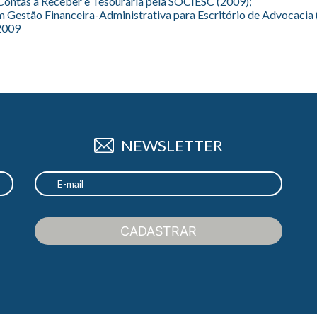
Contas a Receber e Tesouraria pela SOCIESC (2009);
 Gestão Financeira-Administrativa para Escritório de Advocacia
 2009
NEWSLETTER
CADASTRAR