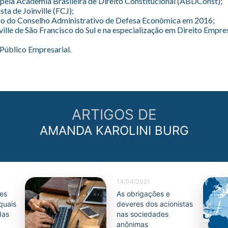
 pela Academia Brasileira de Direito Constitucional (ABDConst);
a de Joinville (FCJ);
io do Conselho Administrativo de Defesa Econômica em 2016;
iville de São Francisco do Sul e na especialização em Direito Empr
 Público Empresarial.
ARTIGOS DE
AMANDA KAROLINI BURG
14/04/2021
es
As obrigações e
 quais
deveres dos acionistas
das
nas sociedades
anônimas