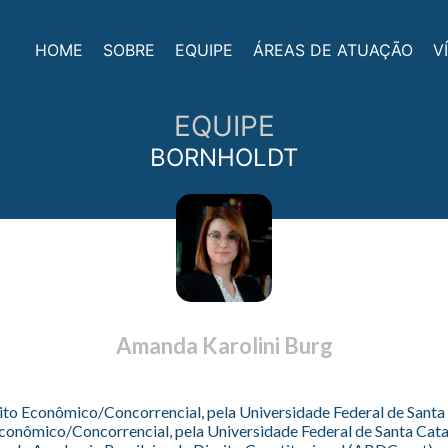
HOME
SOBRE
EQUIPE
ÁREAS DE ATUAÇÃO
V
EQUIPE
BORNHOLDT
Amanda Karolini Burg
to Econômico/Concorrencial, pela Universidade Federal de Santa
conômico/Concorrencial, pela Universidade Federal de Santa Cata