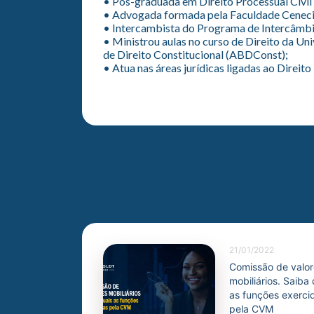
• Pós-graduada em Direito Processual Civil
• Advogada formada pela Faculdade Cenecist
• Intercambista do Programa de Intercâmb
• Ministrou aulas no curso de Direito da Un
de Direito Constitucional (ABDConst);
• Atua nas áreas jurídicas ligadas ao Direito
21/01/2022
Comissão de valor
mobiliários. Saiba
as funções exerci
pela CVM