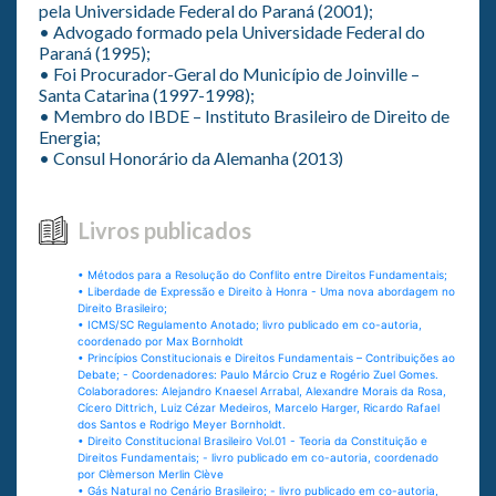
pela Universidade Federal do Paraná (2001);
• Advogado formado pela Universidade Federal do
Paraná (1995);
• Foi Procurador-Geral do Município de Joinville –
Santa Catarina (1997-1998);
• Membro do IBDE – Instituto Brasileiro de Direito de
Energia;
• Consul Honorário da Alemanha (2013)
Livros publicados
• Métodos para a Resolução do Conflito entre Direitos Fundamentais;
• Liberdade de Expressão e Direito à Honra - Uma nova abordagem no
Direito Brasileiro;
• ICMS/SC Regulamento Anotado; livro publicado em co-autoria,
coordenado por Max Bornholdt
• Princípios Constitucionais e Direitos Fundamentais – Contribuições ao
Debate; - Coordenadores: Paulo Márcio Cruz e Rogério Zuel Gomes.
Colaboradores: Alejandro Knaesel Arrabal, Alexandre Morais da Rosa,
Cícero Dittrich, Luiz Cézar Medeiros, Marcelo Harger, Ricardo Rafael
dos Santos e Rodrigo Meyer Bornholdt.
• Direito Constitucional Brasileiro Vol.01 - Teoria da Constituição e
Direitos Fundamentais; - livro publicado em co-autoria, coordenado
por Clèmerson Merlin Clève
• Gás Natural no Cenário Brasileiro; - livro publicado em co-autoria,