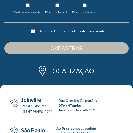
Direito de sucessão
Direito tributário
Direito societário
Aceito os termos de
Política de Privacidade
CADASTRAR
LOCALIZAÇÃO
Joinville
Rua Orestes Guimarães,
876 – 6º andar
+55 47 3451-5700
América – Joinville/SC
+55 47 98498-0901
Av. Presidente Juscelino
São Paulo