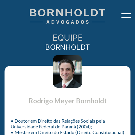
EQUIPE
BORNHOLDT
Rodrigo Meyer Bornholdt
• Doutor em Direito das Relações Sociais pela
Universidade Federal do Paraná (2004);
• Mestre em Direito do Estado (Direito Constitucional)