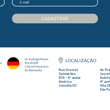
CADASTRAR
Dr. Rodrigo Meyer
LOCALIZAÇÃO
oi
Bornholdt
Cônsul Honorário
Rua Orestes
Av. Pr
da Alemanha
Guimarães,
Juscel
876 – 6º andar
Kubits
América
4º and
Joinville/SC
Vila O
São P