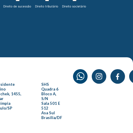
Direito de sucessão
Direito tributário
Direito societário
esidente
SHS
ino
Quadra 6
chek, 1455,
Bloco A,
ar
S/N
límpia
Sala 501 E
aulo/SP
512
Asa Sul
Brasilia/DF