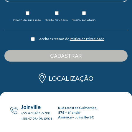
Direito de sucessão
Direito tributário
Direito societário
Aceito os termos de
Política de Privacidade
CADASTRAR
LOCALIZAÇÃO
Joinville
Rua Orestes Guimarães,
876 – 6º andar
+55 47 3451-5700
América – Joinville/SC
+55 47 98498-0901