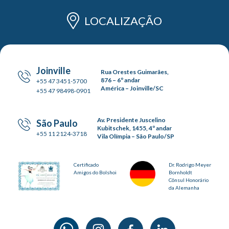
LOCALIZAÇÃO
Joinville
Rua Orestes Guimarães,
876 – 6º andar
+55 47 3451-5700
América – Joinville/SC
+55 47 98498-0901
Av. Presidente Juscelino
São Paulo
Kubitschek, 1455, 4º andar
+55 11 2124-3718
Vila Olímpia – São Paulo/SP
Certificado
Dr. Rodrigo Meyer
Amigos do Bolshoi
Bornholdt
Cônsul Honorário
da Alemanha