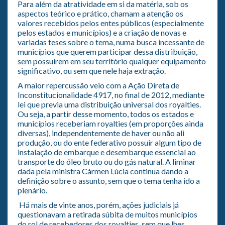
Para além da atratividade em si da matéria, sob os
aspectos teórico e prático, chamam a atenção os
valores recebidos pelos entes públicos (especialmente
pelos estados e municípios) e a criação de novas e
variadas teses sobre o tema, numa busca incessante de
municípios que querem participar dessa distribuição,
sem possuírem em seu território qualquer equipamento
significativo, ou sem que nele haja extração.
A maior repercussão veio com a Ação Direta de
Inconstitucionalidade 4917, no final de 2012, mediante
lei que previa uma distribuição universal dos royalties.
Ou seja, a partir desse momento, todos os estados e
municípios receberiam royalties (em proporções ainda
diversas), independentemente de haver ou não ali
produção, ou do ente federativo possuir algum tipo de
instalação de embarque e desembarque essencial ao
transporte do óleo bruto ou do gás natural. A liminar
dada pela ministra Cármen Lúcia continua dando a
definição sobre o assunto, sem que o tema tenha ido a
plenário.
Há mais de vinte anos, porém, ações judiciais já
questionavam a retirada súbita de muitos municípios
do rol de recebedores dos royalties, sem que lhes