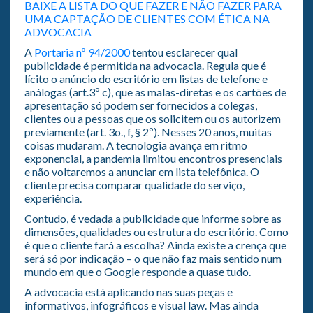
BAIXE A LISTA DO QUE FAZER E NÃO FAZER PARA
UMA CAPTAÇÃO DE CLIENTES COM ÉTICA NA
ADVOCACIA
A
Portaria nº 94/2000
tentou esclarecer qual
publicidade é permitida na advocacia. Regula que é
lícito o anúncio do escritório em listas de telefone e
análogas (art.3º c), que as malas-diretas e os cartões de
apresentação só podem ser fornecidos a colegas,
clientes ou a pessoas que os solicitem ou os autorizem
previamente (art. 3o., f, § 2º). Nesses 20 anos, muitas
coisas mudaram. A tecnologia avança em ritmo
exponencial, a pandemia limitou encontros presenciais
e não voltaremos a anunciar em lista telefônica. O
cliente precisa comparar qualidade do serviço,
experiência.
Contudo, é vedada a publicidade que informe sobre as
dimensões, qualidades ou estrutura do escritório. Como
é que o cliente fará a escolha? Ainda existe a crença que
será só por indicação – o que não faz mais sentido num
mundo em que o Google responde a quase tudo.
A advocacia está aplicando nas suas peças e
informativos, infográficos e visual law. Mas ainda