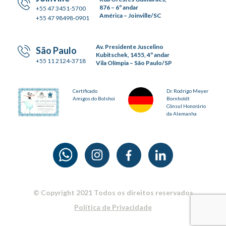
876 – 6º andar
+55 47 3451-5700
América – Joinville/SC
+55 47 98498-0901
Av. Presidente Juscelino
São Paulo
Kubitschek, 1455, 4º andar
+55 11 2124-3718
Vila Olímpia – São Paulo/SP
Certificado
Dr. Rodrigo Meyer
Amigos do Bolshoi
Bornholdt
Cônsul Honorário
da Alemanha
© Copyright 2021 Todos os direitos reservados
Política de Privacidade