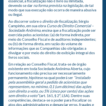
essencial, a fiscalização não é livre ou ilimitada,
devendo se dar
na forma prevista na legislação
, de tal
modo que sua execução não ocorra de maneira abusiva
ou ilegal.
Ao discorrer sobre o
direito de fiscalização
, Sérgio
Campinho, em sua obra
Curso de Direito Comercial –
Sociedade Anônima
, ensina que a fiscalização pode ser
exercida pelos acionistas: (a) de forma indireta, por
meio do Conselho Fiscal e de auditores independentes;
ou (b) de forma direta, em razão do volume de
informações que as Companhias são obrigadas a
divulgar e por meio do direito de exibição integral dos
livros sociais.
Em relação ao Conselho Fiscal, trata-se de órgão
existente em toda Sociedade Anônima Aberta, cujo
funcionamento não precisa ser necessariamente
permanente, hipótese na qual poderá ser
“instalado
pela assembléia-geral a pedido de acionistas que
representem, no mínimo, 0,1 (um décimo) das ações
com direito a voto, ou 5% (cinco por cento) das ações
sem direito a voto”
(art. 161, § 2º, LSA). Dentre suas
competências, destaca-se o poder para fiscalizar os
atos dos administradores e denunciar erros, fraudes e