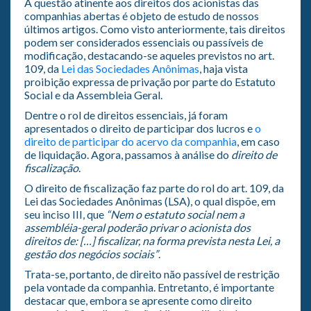
A questão atinente aos direitos dos acionistas das
companhias abertas é objeto de estudo de nossos
últimos artigos. Como visto anteriormente, tais direitos
podem ser considerados essenciais ou passíveis de
modificação, destacando-se aqueles previstos no art.
109, da
Lei das Sociedades Anônimas
, haja vista
proibição expressa de privação por parte do Estatuto
Social e da Assembleia Geral.
Dentre o rol de direitos essenciais, já foram
apresentados o direito de participar dos lucros e
o
direito de participar do acervo da companhia
, em caso
de liquidação. Agora, passamos à análise do
direito de
fiscalização
.
O direito de fiscalização faz parte do rol do art. 109, da
Lei das Sociedades Anônimas (LSA), o qual dispõe, em
seu inciso III, que
“Nem o estatuto social nem a
assembléia-geral poderão privar o acionista dos
direitos de: […] fiscalizar, na forma prevista nesta Lei, a
gestão dos negócios sociais”
.
Trata-se, portanto, de direito não passível de restrição
pela vontade da companhia. Entretanto, é importante
destacar que, embora se apresente como direito