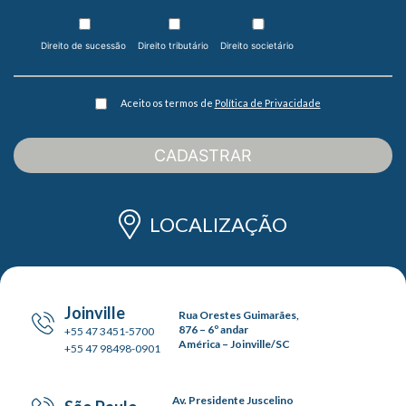
Direito de sucessão
Direito tributário
Direito societário
Aceito os termos de
Política de Privacidade
CADASTRAR
LOCALIZAÇÃO
Joinville
Rua Orestes Guimarães,
876 – 6º andar
+55 47 3451-5700
América – Joinville/SC
+55 47 98498-0901
Av. Presidente Juscelino