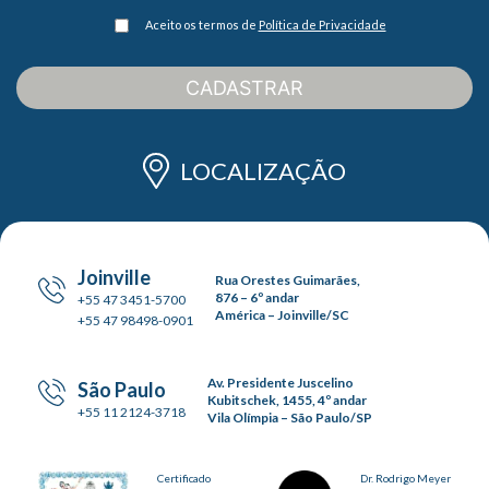
Aceito os termos de
Política de Privacidade
CADASTRAR
LOCALIZAÇÃO
Joinville
Rua Orestes Guimarães,
876 – 6º andar
+55 47 3451-5700
América – Joinville/SC
+55 47 98498-0901
Av. Presidente Juscelino
São Paulo
Kubitschek, 1455, 4º andar
+55 11 2124-3718
Vila Olímpia – São Paulo/SP
Certificado
Dr. Rodrigo Meyer