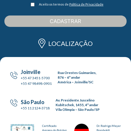
Aceito os termos de
Política de Privacidade
CADASTRAR
LOCALIZAÇÃO
Joinville
Rua Orestes Guimarães,
876 – 6º andar
+55 47 3451-5700
América – Joinville/SC
+55 47 98498-0901
Av. Presidente Juscelino
São Paulo
Kubitschek, 1455, 4º andar
+55 11 2124-3718
Vila Olímpia – São Paulo/SP
Certificado
Dr. Rodrigo Meyer
Amigos do Bolshoi
Bornholdt