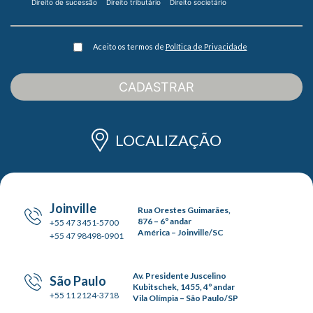
Direito de sucessão
Direito tributário
Direito societário
Aceito os termos de
Política de Privacidade
CADASTRAR
LOCALIZAÇÃO
Joinville
Rua Orestes Guimarães,
876 – 6º andar
+55 47 3451-5700
América – Joinville/SC
+55 47 98498-0901
Av. Presidente Juscelino
São Paulo
Kubitschek, 1455, 4º andar
+55 11 2124-3718
Vila Olímpia – São Paulo/SP