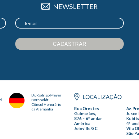
NEWSLETTER
CADASTRAR
Dr. Rodrigo Meyer
LOCALIZAÇÃO
oi
Bornholdt
Cônsul Honorário
Rua Orestes
Av. Pr
da Alemanha
Guimarães,
Juscel
876 – 6º andar
Kubits
América
4º and
Joinville/SC
Vila O
São P