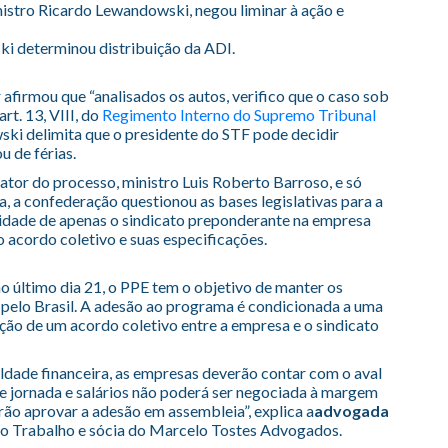
nistro Ricardo Lewandowski, negou liminar à ação e
i determinou distribuição da ADI.
afirmou que “analisados os autos, verifico que o caso sob
rt. 13, VIII, do
Regimento Interno do Supremo Tribunal
ski delimita que o presidente do STF pode decidir
u de férias.
ator do processo, ministro Luis Roberto Barroso, e só
a, a confederação questionou as bases legislativas para a
idade de apenas o sindicato preponderante na empresa
 acordo coletivo e suas especificações.
o último dia 21, o PPE tem o objetivo de manter os
pelo Brasil. A adesão ao programa é condicionada a uma
ação de um acordo coletivo entre a empresa e o sindicato
dade financeira, as empresas deverão contar com o aval
 de jornada e salários não poderá ser negociada à margem
rão aprovar a adesão em assembleia”, explica a
advogada
 do Trabalho e sócia do Marcelo Tostes Advogados.