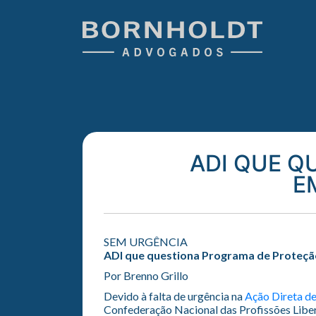
ADI QUE Q
E
SEM URGÊNCIA
ADI que questiona Programa de Proteçã
Por Brenno Grillo
Devido à falta de urgência na
Ação Direta de
Confederação Nacional das Profissões Libe