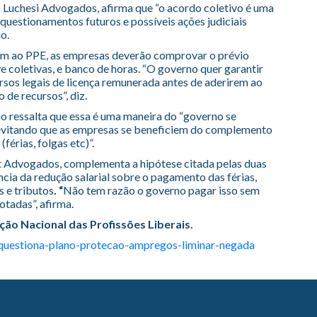
o Luchesi Advogados, afirma que “o acordo coletivo é uma
 questionamentos futuros e possíveis ações judiciais
o.
irem ao PPE, as empresas deverão comprovar o prévio
e coletivas, e banco de horas. “O governo quer garantir
sos legais de licença remunerada antes de aderirem ao
de recursos”, diz.
o ressalta que essa é uma maneira do “governo se
 evitando que as empresas se beneficiem do complemento
érias, folgas etc)”.
t Advogados, complementa a hipótese citada pelas duas
ia da redução salarial sobre o pagamento das férias,
s e tributos
. “
Não tem razão o governo pagar isso sem
otadas”, afirma.
ção Nacional das Profissões Liberais.
-questiona-plano-protecao-ampregos-liminar-negada