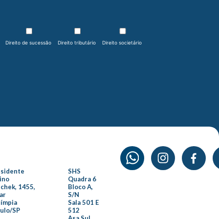
Direito de sucessão
Direito tributário
Direito societário
esidente
SHS
ino
Quadra 6
chek, 1455,
Bloco A,
ar
S/N
límpia
Sala 501 E
aulo/SP
512
Asa Sul