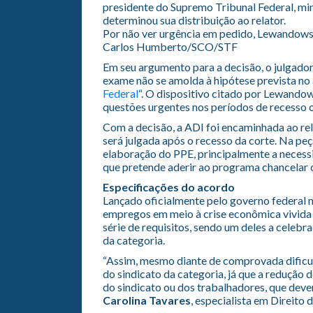
presidente do Supremo Tribunal Federal, mi
determinou sua distribuição ao relator.
Por não ver urgência em pedido, Lewandowsk
Carlos Humberto/SCO/STF
Em seu argumento para a decisão, o julgador 
exame não se amolda à hipótese prevista no a
Federal
“. O dispositivo citado por Lewandow
questões urgentes nos períodos de recesso o
Com a decisão, a ADI foi encaminhada ao rel
será julgada após o recesso da corte. Na peç
elaboração do PPE, principalmente a necess
que pretende aderir ao programa chancelar o
Especificações do acordo
Lançado oficialmente pelo governo federal n
empregos em meio à crise econômica vivida 
série de requisitos, sendo um deles a celebr
da categoria.
“Assim, mesmo diante de comprovada dificul
do sindicato da categoria, já que a redução
do sindicato ou dos trabalhadores, que deve
Carolina Tavares
, especialista em Direito