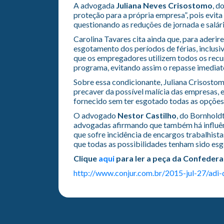
A advogada
Juliana Neves Crisostomo
, d
proteção para a própria empresa”, pois evita
questionando as reduções de jornada e salári
Carolina Tavares cita ainda que, para ader
esgotamento dos períodos de férias, inclusiv
que os empregadores utilizem todos os recur
programa, evitando assim o repasse imediato 
Sobre essa condicionante, Juliana Crisostom
precaver da possível malícia das empresas,
fornecido sem ter esgotado todas as opções (f
O advogado
Nestor Castilho
, do Bornhold
advogadas afirmando que também há influênc
que sofre incidência de encargos trabalhista
que todas as possibilidades tenham sido esg
Clique
aqui
para ler a peça da Confedera
http://www.conjur.com.br/2015-jul-27/adi