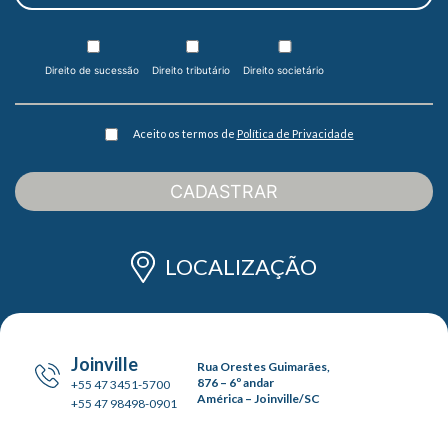
Direito de sucessão
Direito tributário
Direito societário
Aceito os termos de
Política de Privacidade
CADASTRAR
LOCALIZAÇÃO
Joinville
Rua Orestes Guimarães,
876 – 6º andar
+55 47 3451-5700
América – Joinville/SC
+55 47 98498-0901