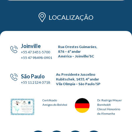
LOCALIZAÇÃO
Joinville
Rua Orestes Guimarães,
876 – 6º andar
+55 47 3451-5700
América – Joinville/SC
+55 47 98498-0901
Av. Presidente Juscelino
São Paulo
Kubitschek, 1455, 4º andar
+55 11 2124-3718
Vila Olímpia – São Paulo/SP
Certificado
Dr. Rodrigo Meyer
Amigos do Bolshoi
Bornholdt
Cônsul Honorário
da Alemanha