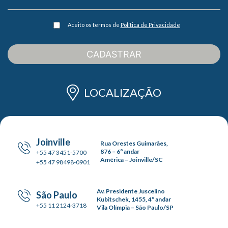
Aceito os termos de
Política de Privacidade
CADASTRAR
LOCALIZAÇÃO
Joinville
Rua Orestes Guimarães,
876 – 6º andar
+55 47 3451-5700
América – Joinville/SC
+55 47 98498-0901
Av. Presidente Juscelino
São Paulo
Kubitschek, 1455, 4º andar
+55 11 2124-3718
Vila Olímpia – São Paulo/SP