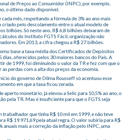
cional de Preços ao Consumidor (INPC), por exemplo,
o, o último dado disponível.
e cada mês, respeitando a fórmula de 3% ao ano mais
o criado pelo descolamento entre o atual modelo de
dos bilhões. Só neste ano, R$ 6,8 bilhões deixaram de
cálculos do Instituto FGTS Fácil, organização não
hadores. Em 2013, a cifra chegou a R$ 27 bilhões.
como base a taxa média dos Certificados de Depósitos
5 dias, oferecidos pelos 30 maiores bancos do País. A
artir de 1999, foi diminuindo o valor da TR e fez com que o
 as perdas com a alta dos preços da economia.
início do governo de Dilma Rousseff só acentuou esse
omento em que a taxa ficou zerada.
de aperto monetário, já elevou a Selic para 10,5% ao ano, o
o pela TR. Mas é insuficiente para que o FGTS seja
trabalhador que tinha R$ 10 mil em 1999, e não teve
ra R$ 19.971,69 pela atual regra. O valor subiria para R$
% anuais mais a correção da inflação pelo INPC, uma