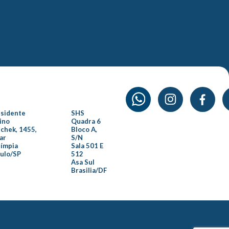
esidente
SHS
ino
Quadra 6
chek, 1455,
Bloco A,
ar
S/N
límpia
Sala 501 E
aulo/SP
512
Asa Sul
Brasilia/DF