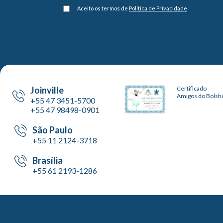
Aceito os termos de
Política de Privacidade
Joinville
Certificado
Amigos do Bolsh
+55 47 3451-5700
+55 47 98498-0901
São Paulo
+55 11 2124-3718
Brasília
+55 61 2193-1286