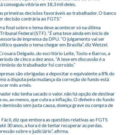
á conseguiu vitória em 18,3 mil deles.
s primeiras decisões favoráveis ao trabalhador. O banco
er decisão contrária ao FGTS.”
ra final sobre o tema deve acontecer só na última
 Tribunal Federal (STF). “É uma tese ainda em início de
assessoria de imprensa da DPU. “O julgamento vai ser
tico quando o tema chegar em Brasília”, diz Wetzel.
rosara Delgado, do escritório Leite, Tosto e Barros, a
íodo de cinco a dez anos. “A tese em discussão é a
imônio do trabalhador foi corroído.”
mpresas são obrigadas a depositar o equivalente a 8% do
mo a disputa pela mudança da correção do fundo está
escer mês a mês.
ador não tenha sacado o valor, não há opção de destinar
 ou, ao menos, que cubra a inflação. O dinheiro do fundo
e demissão sem justa causa, doença grave ou compra de
 Fácil, diz que embora as questões relativas ao FGTS
é 30 anos, a hora é de tentar recuperar as perdas.
essão sobre o judiciário”, afirma.