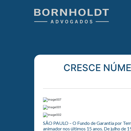
CRESCE NÚME
SÃO PAULO – O Fundo de Garantia por Tem
animador nos últimos 15 anos. De julho de 1