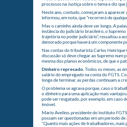
processos na Justiça sobre o tema e diz que j
Neste ano, contudo, começaram a aparecer a
informou, em nota, que “recorrerá de qualqu
Mas o caminho ainda deve ser longo. A palav
instância do judiciário brasileiro, o Supremo
trajetória no poder judiciário”, ressaltou a 
demorado porque haverá um componente polí
Nas contas do tributarista Carlos Henrique C
discussão só deve chegar ao Supremo num per
mesma dos planos econômicos, de que o patr
Dinheiro represado
. Todos os meses, as e
salário do empregado na conta do FGTS. Co
longe de terminar, as perdas continuam a cr
O problema se agrava porque, caso o trabalh
o dinheiro para uma aplicação mais vantajosa
pode ser resgatado, por exemplo, em caso d
imóvel.
Mario Avelino, presidente do Instituto FGTS
possam ser questionadas em um período de at
“Quanto mais ações de trabalhadores, mais pr