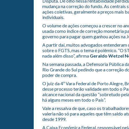
Disputa. De olho nessa rentabilidade perdida
mudança na correção do fundo. As centrais 
ações coletivas, geralmente a preços mais 
individuais.
O volume de ações começou a crescer no ano
usada como índice de correção monetária par
governo para pagar quem ganhou ações na Ju
A partir daí, muitos advogados entenderam q
sobre o FGTS, mas o tema é polêmico. “O STF
nada além disso”, afirma
Geraldo Wetzel N
Na semana passada, a Defensoria Pública da 
Rio Grande do Sul pedindo que a correção do
poder de compra.
O juiz da 4ª Vara Federal de Porto Alegre, B
desse processo terão validade em todo o Paí
alcance nacional da questão “sobretudo pela
há alguns meses em todo o País”.
Vale a ressalva de que, caso os trabalhador
valeria não só para aqueles que têm saldo 
desde 1999.
A Caixa Econômica Federal, responsável pel