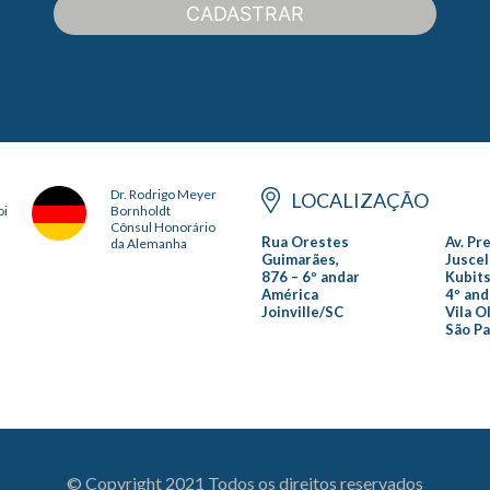
CADASTRAR
Dr. Rodrigo Meyer
LOCALIZAÇÃO
oi
Bornholdt
Cônsul Honorário
Rua Orestes
Av. Pr
da Alemanha
Guimarães,
Juscel
876 – 6º andar
Kubits
América
4º and
Joinville/SC
Vila O
São P
© Copyright 2021 Todos os direitos reservados