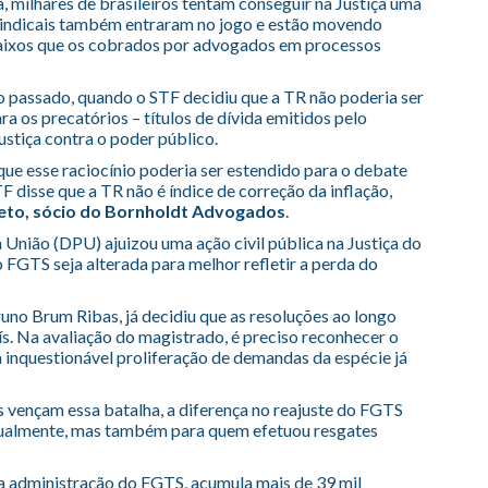
, milhares de brasileiros tentam conseguir na Justiça uma
sindicais também entraram no jogo e estão movendo
baixos que os cobrados por advogados em processos
 passado, quando o STF decidiu que a TR não poderia ser
a os precatórios – títulos de dívida emitidos pelo
stiça contra o poder público.
ue esse raciocínio poderia ser estendido para o debate
 disse que a TR não é índice de correção da inflação,
eto, sócio do Bornholdt Advogados
.
União (DPU) ajuizou uma ação civil pública na Justiça do
 FGTS seja alterada para melhor refletir a perda do
runo Brum Ribas, já decidiu que as resoluções ao longo
s. Na avaliação do magistrado, é preciso reconhecer o
 inquestionável proliferação de demandas da espécie já
es vençam essa batalha, a diferença no reajuste do FGTS
atualmente, mas também para quem efetuou resgates
a administração do FGTS, acumula mais de 39 mil