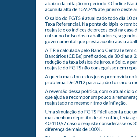
abaixo da inflação no período. O Índice Na
acumula alta de 159,24% até janeiro deste an
O saldo do FGTS é atualizado todo dia 10 d
Taxa Referencial. Na ponta do lápis, o romb
reajuste e os índices de preços está na casa 
entrar no bolso dos trabalhadores, segundo 
governamental que presta auxílio aos trabal
A TR é calculada pelo Banco Central e tem 
Bancários (CDBs) prefixados, de 30 dias a 3
redução da taxa básica de juros, a Selic, a p
reajuste do FGTS não conseguisse nem repor
A queda mais forte dos juros promovida no 
problema. De 2012 para cá, não foi raro o m
A reversão dessa política, com o atual ciclo 
que ajuda a recompor um pouco a remuneraçã
reajustado no mesmo ritmo da inflação.
Uma simulação do FGTS Fácil aponta que um 
mais nenhum depósito desde então, teria ago
40.410,97 caso o reajuste considerasse os 3
diferença de mais de 100%.