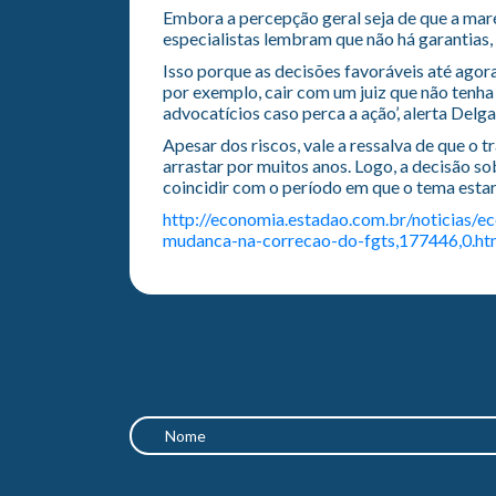
Embora a percepção geral seja de que a maré
especialistas lembram que não há garantias, 
Isso porque as decisões favoráveis até agor
por exemplo, cair com um juiz que não tenha 
advocatícios caso perca a ação’, alerta Delg
Apesar dos riscos, vale a ressalva de que o t
arrastar por muitos anos. Logo, a decisão s
coincidir com o período em que o tema esta
http://economia.estadao.com.br/noticias/e
mudanca-na-correcao-do-fgts,177446,0.h