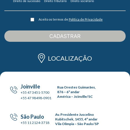
Direito de sucessão
Direito tributário
Direito societário
Aceito os termos de
Política de Privacidade
CADASTRAR
LOCALIZAÇÃO
Joinville
Rua Orestes Guimarães,
876 – 6º andar
+55 47 3451-5700
América – Joinville/SC
+55 47 98498-0901
Av. Presidente Juscelino
São Paulo
Kubitschek, 1455, 4º andar
+55 11 2124-3718
Vila Olímpia – São Paulo/SP