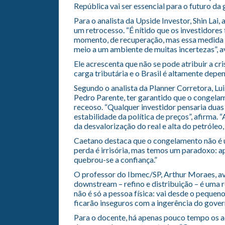
República vai ser essencial para o futuro da
Para o analista da Upside Investor, Shin Lai,
um retrocesso. “É nítido que os investidore
momento, de recuperação, mas essa medida 
meio a um ambiente de muitas incertezas”, av
Ele acrescenta que não se pode atribuir a cr
carga tributária e o Brasil é altamente depe
Segundo o analista da Planner Corretora, Lu
Pedro Parente, ter garantido que o congela
receoso. “Qualquer investidor pensaria duas
estabilidade da política de preços”, afirma
da desvalorização do real e alta do petróleo,
Caetano destaca que o congelamento não é u
perda é irrisória, mas temos um paradoxo: a
quebrou-se a confiança.”
O professor do Ibmec/SP, Arthur Moraes, ava
downstream – refino e distribuição – é uma 
não é só a pessoa física: vai desde o pequen
ficarão inseguros com a ingerência do govern
Para o docente, há apenas pouco tempo os ac