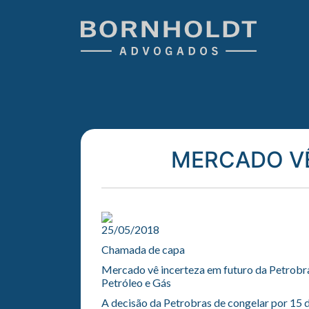
MERCADO VÊ
25/05/2018
Chamada de capa
Mercado vê incerteza em futuro da Petrobr
Petróleo e Gás
A decisão da Petrobras de congelar por 15 di