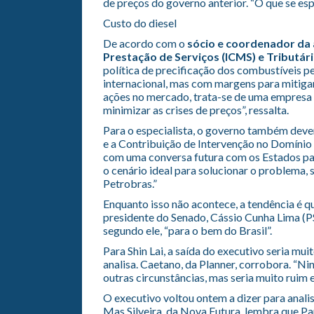
de preços do governo anterior. “O que se es
Custo do diesel
De acordo com o
sócio e coordenador da 
Prestação de Serviços (ICMS) e Tributá
política de precificação dos combustíveis 
internacional, mas com margens para mitigar 
ações no mercado, trata-se de uma empresa 
minimizar as crises de preços”, ressalta.
Para o especialista, o governo também dever
e a Contribuição de Intervenção no Domínio 
com uma conversa futura com os Estados par
o cenário ideal para solucionar o problema,
Petrobras.”
Enquanto isso não acontece, a tendência é qu
presidente do Senado, Cássio Cunha Lima (P
segundo ele, “para o bem do Brasil”.
Para Shin Lai, a saída do executivo seria mui
analisa. Caetano, da Planner, corrobora. “Ni
outras circunstâncias, mas seria muito ruim e
O executivo voltou ontem a dizer para analis
Mas Silveira, da Nova Futura, lembra que P