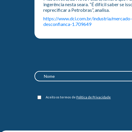
ingerência nesta seara. “É difícil saber se 
reprecificar a Petrobras”, analisa.
https://www.dci.com.br/industria/mercado
desconfianca-1.709649
Aceito os termos de
Política de Privacidade