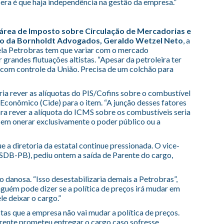
pera é que haja independência na gestão da empresa.”
área de Imposto sobre Circulação de Mercadorias e
rio da Bornholdt Advogados, Geraldo Wetzel Neto
, a
pela Petrobras tem que variar com o mercado
grandes flutuações altistas. “Apesar da petroleira ter
com controle da União. Precisa de um colchão para
ia rever as alíquotas do PIS/Cofins sobre o combustível
Econômico (Cide) para o item. “A junção desses fatores
a rever a alíquota do ICMS sobre os combustíveis seria
 sem onerar exclusivamente o poder público ou a
e a diretoria da estatal continue pressionada. O vice-
SDB-PB), pediu ontem a saída de Parente do cargo,
to danosa. “Isso desestabilizaria demais a Petrobras”,
nguém pode dizer se a política de preços irá mudar em
le deixar o cargo.”
tas que a empresa não vai mudar a política de preços.
arente prometeu entregar o cargo caso sofresse