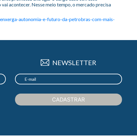
isso vai acontecer. Nesse meio tempo, o mercado precisa
-enxerga-autonomia-e-futuro-da-petrobras-com-mais-
NEWSLETTER
CADASTRAR