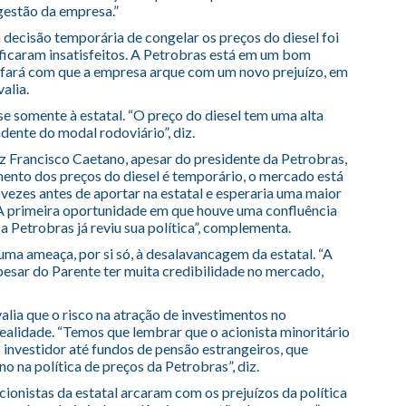
 gestão da empresa.”
 a decisão temporária de congelar os preços do diesel foi
s ficaram insatisfeitos. A Petrobras está em um bom
fará com que a empresa arque com um novo prejuízo, em
alia.
ise somente à estatal. “O preço do diesel tem uma alta
ndente do modal rodoviário”, diz.
iz Francisco Caetano, apesar do presidente da Petrobras,
mento dos preços do diesel é temporário, o mercado está
 vezes antes de aportar na estatal e esperaria uma maior
. “A primeira oportunidade em que houve uma confluência
 a Petrobras já reviu sua política”, complementa.
ma ameaça, por si só, à desalavancagem da estatal. “A
pesar do Parente ter muita credibilidade no mercado,
lia que o risco na atração de investimentos no
realidade. “Temos que lembrar que o acionista minoritário
o investidor até fundos de pensão estrangeiros, que
o na política de preços da Petrobras”, diz.
ionistas da estatal arcaram com os prejuízos da política