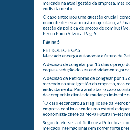
mercado na atual gestão da empresa, mas co
endividamento.
O caso antecipou uma questão crucial: como
iminente de seu acionista majoritário, a Uni
gestão da politica de preços de combustívei
Pedro Paulo Silveira. Pág. 5
Página 5
PETRÓLEO E GÁS
Mercado enxerga autonomia e futuro da Pe
A decisão de congelar por 15 dias o preço d
xeque a redução do seu endividamento, proces
A decisão da Petrobras de congelar por 15 di
mercado na atual gestão da empresa, mas co
endividamento. Para analistas, o caso só an
da companhia diante da mudança iminente de 
“O caso escancarou a fragilidade da Petrobr
empresa continua sendo uma estatal e depende
economista-chefe da Nova Futura Investimen
Segundo ele, seria difícil que a Petrobras 
mercado internacional sem sofrer forte pres