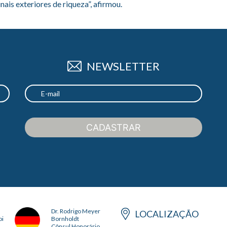
ais exteriores de riqueza”, afirmou.
NEWSLETTER
CADASTRAR
Dr. Rodrigo Meyer
LOCALIZAÇÃO
oi
Bornholdt
Cônsul Honorário