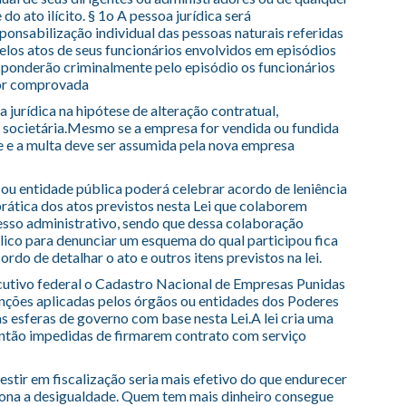
do ato ilícito. § 1o A pessoa jurídica será
onsabilização individual das pessoas naturais referidas
los atos de seus funcionários envolvidos em episódios
ponderão criminalmente pelo episódio os funcionários
 for comprovada
 jurídica na hipótese de alteração contratual,
o societária.Mesmo se a empresa for vendida ou fundida
 e a multa deve ser assumida pela nova empresa
ou entidade pública poderá celebrar acordo de leniência
prática dos atos previstos nesta Lei que colaborem
esso administrativo, sendo que dessa colaboração
lico para denunciar um esquema do qual participou fica
rdo de detalhar o ato e outros itens previstos na lei.
ecutivo federal o Cadastro Nacional de Empresas Punidas
anções aplicadas pelos órgãos ou entidades dos Poderes
 as esferas de governo com base nesta Lei.A lei cria uma
 então impedidas de firmarem contrato com serviço
vestir em fiscalização seria mais efetivo do que endurecer
ciona a desigualdade. Quem tem mais dinheiro consegue