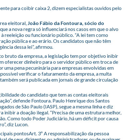
ciente para coibir caixa 2, dizem especialistas ouvidos pelo
ea eleitoral,
João Fábio da Fontoura, sócio do
a que a nova regra só influenciará nos casos em que o alvo
à reeleição ou funcionário público. “A lei tem como
ração pública e ao erário. Os candidatos que não têm
ncia dessa lei”, afirmou.
bruto da empresa, a legislação tem por objetivo inibir
em oferecer dinheiro para o servidor público em troca de
por uma pena pecuninária para empresas envolvidas em
mpossível verificar o faturamento da empresa, a multa
também será publicada em jornais de grande circulação
gibilidade do candidato que tem as contas eleitorais
alização”, defende Fontoura. Paulo Henrique dos Santos
ogados de São Paulo (IASP), segue a mesma linha e diz
ra inibir a doação ilegal. “Precisa de uma estrutura melhor,
ção. Como todo Poder Judiciário, há um déficit por causa
o”, diz Lucon.
incipais pontosArt. 3º A responsabilização da pessoa
idual de seus dirigentes ou administradores ou de qualquer