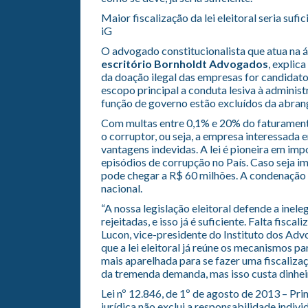
Maior fiscalização da lei eleitoral seria sufi
iG
O advogado constitucionalista que atua na ár
escritório
Bornholdt Advogados
, explic
da doação ilegal das empresas for candidato 
escopo principal a conduta lesiva à administ
função de governo estão excluídos da abrangê
Com multas entre 0,1% e 20% do faturamento 
o corruptor, ou seja, a empresa interessada 
vantagens indevidas. A lei é pioneira em im
episódios de corrupção no País. Caso seja i
pode chegar a R$ 60 milhões. A condenação 
nacional.
“A nossa legislação eleitoral defende a inele
rejeitadas, e isso já é suficiente. Falta fisc
Lucon, vice-presidente do Instituto dos Adv
que a lei eleitoral já reúne os mecanismos pa
mais aparelhada para se fazer uma fiscaliza
da tremenda demanda, mas isso custa dinheir
Lei nº 12.846, de 1º de agosto de 2013 – Pr
jurídica não exclui a responsabilidade indiv