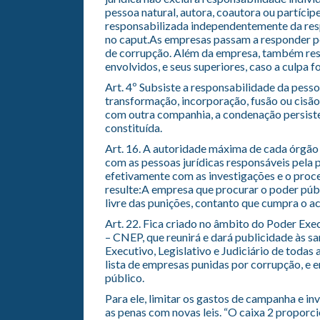
pessoa natural, autora, coautora ou partícipe 
responsabilizada independentemente da resp
no caput.As empresas passam a responder pe
de corrupção. Além da empresa, também res
envolvidos, e seus superiores, caso a culpa
Art. 4º Subsiste a responsabilidade da pessoa
transformação, incorporação, fusão ou cisã
com outra companhia, a condenação persiste
constituída.
Art. 16. A autoridade máxima de cada órgão 
com as pessoas jurídicas responsáveis pela 
efetivamente com as investigações e o proc
resulte:A empresa que procurar o poder púb
livre das punições, contanto que cumpra o aco
Art. 22. Fica criado no âmbito do Poder Ex
– CNEP, que reunirá e dará publicidade às s
Executivo, Legislativo e Judiciário de todas
lista de empresas punidas por corrupção, e
público.
Para ele, limitar os gastos de campanha e in
as penas com novas leis. “O caixa 2 propor