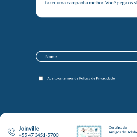
fazer uma campanha melhor. Você pega os sin
Aceito os termos de
Política de Privacidade
Joinville
Certificado
Amigos do Bolsh
+55 47 3451-5700