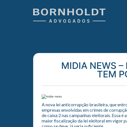
MIDIA NEWS –
TEM P
A nova lei anticorrupção brasileira, que en
empresas envolvidas em crimes de corrupção,
de caixa 2 nas campanhas eleitorais. Essa é 
maior fiscalização da lei eleitoral em vigor p
como se deve, já seria suficiente.