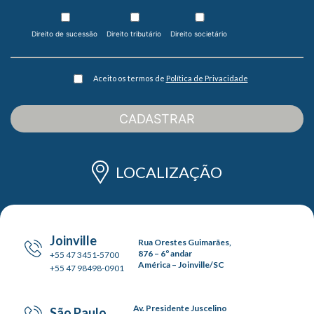
Direito de sucessão
Direito tributário
Direito societário
Aceito os termos de
Política de Privacidade
CADASTRAR
LOCALIZAÇÃO
Joinville
Rua Orestes Guimarães,
876 – 6º andar
+55 47 3451-5700
América – Joinville/SC
+55 47 98498-0901
Av. Presidente Juscelino
São Paulo