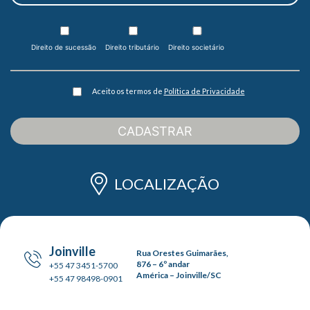
Direito de sucessão
Direito tributário
Direito societário
Aceito os termos de
Política de Privacidade
CADASTRAR
LOCALIZAÇÃO
Joinville
Rua Orestes Guimarães,
876 – 6º andar
+55 47 3451-5700
América – Joinville/SC
+55 47 98498-0901