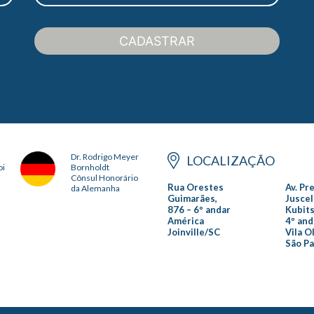
CADASTRAR
Dr. Rodrigo Meyer
LOCALIZAÇÃO
oi
Bornholdt
Cônsul Honorário
Rua Orestes
Av. Pr
da Alemanha
Guimarães,
Juscel
876 – 6º andar
Kubits
América
4º and
Joinville/SC
Vila O
São P