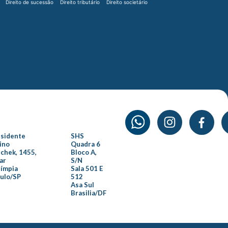
Direito de sucessão
Direito tributário
Direito societário
esidente
SHS
ino
Quadra 6
chek, 1455,
Bloco A,
ar
S/N
límpia
Sala 501 E
aulo/SP
512
Asa Sul
Brasilia/DF