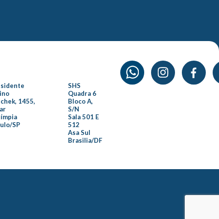
esidente
SHS
ino
Quadra 6
chek, 1455,
Bloco A,
ar
S/N
límpia
Sala 501 E
aulo/SP
512
Asa Sul
Brasilia/DF