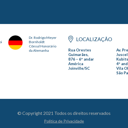
Dr. Rodrigo Meyer
LOCALIZAÇÃO
oi
Bornholdt
Cônsul Honorário
Rua Orestes
Av. Pr
da Alemanha
Guimarães,
Juscel
876 – 6º andar
Kubits
América
4º and
Joinville/SC
Vila O
São P
© Copyright 2021 Todos os direitos reservados
Política de Privacidade