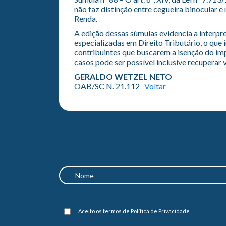
não faz distinção entre cegueira binocular e
Renda.
A edição dessas súmulas evidencia a interpr
especializadas em Direito Tributário, o que 
contribuintes que buscarem a isenção do im
casos pode ser possível inclusive recuperar 
GERALDO WETZEL NETO
OAB/SC N. 21.112
Voltar
Aceito os termos de
Política de Privacidade