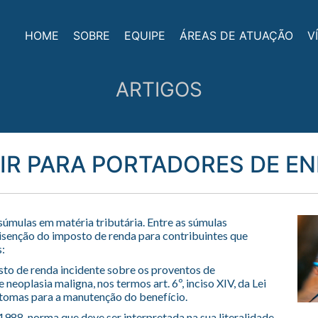
HOME
SOBRE
EQUIPE
ÁREAS DE ATUAÇÃO
V
ARTIGOS
 IR PARA PORTADORES DE E
mulas em matéria tributária. Entre as súmulas
senção do imposto de renda para contribuintes que
:
sto de renda incidente sobre os proventos de
eoplasia maligna, nos termos art. 6º, inciso XIV, da Lei
intomas para a manutenção do benefício.
3/1988, norma que deve ser interpretada na sua literalidade,