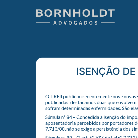
ISENÇÃO DE
O TRF4 publicou recentemente nove novas sú
publicadas, destacamos duas que envolvem i
sofram determinadas enfermidades. São elas
Súmula nº 84 – Concedida a isenção do impo
aposentadoria percebidos por portadores de n
7.713/88, não se exige a persistência dos s
Súmula nº 88 – O art. 6º, XIV, da Lei nº 7.71