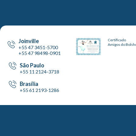
Joinville
Certificado
Amigos do Bolsh
+55 47 3451-5700
+55 47 98498-0901
São Paulo
+55 11 2124-3718
Brasília
+55 61 2193-1286