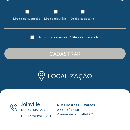
Direito de sucessão
Direito tributário
Direito societário
Aceito os termos de
Política de Privacidade
CADASTRAR
LOCALIZAÇÃO
Joinville
Rua Orestes Guimarães,
876 – 6º andar
+55 47 3451-5700
América – Joinville/SC
+55 47 98498-0901