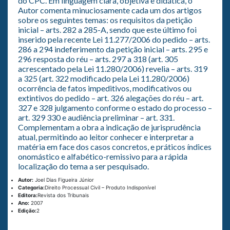
do CPC. Em linguagem clara, objetiva e didática, o
Autor comenta minuciosamente cada um dos artigos
sobre os seguintes temas: os requisitos da petição
inicial – arts. 282 a 285-A, sendo que este último foi
inserido pela recente Lei 11.277/2006 do pedido – arts.
286 a 294 indeferimento da petição inicial – arts. 295 e
296 resposta do réu – arts. 297 a 318 (art. 305
acrescentado pela Lei 11.280/2006) revelia – arts. 319
a 325 (art. 322 modificado pela Lei 11.280/2006)
ocorrência de fatos impeditivos, modificativos ou
extintivos do pedido – art. 326 alegações do réu – art.
327 e 328 julgamento conforme o estado do processo –
art. 329 330 e audiência preliminar – art. 331.
Complementam a obra a indicação de jurisprudência
atual, permitindo ao leitor conhecer e interpretar a
matéria em face dos casos concretos, e práticos índices
onomástico e alfabético-remissivo para a rápida
localização do tema a ser pesquisado.
Autor:
Joel Dias Figueira Júnior
Categoria:
Direito Processual Civil – Produto Indisponível
Editora:
Revista dos Tribunais
Ano:
2007
Edição:
2