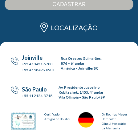
CADASTRAR
LOCALIZAÇÃO
Joinville
Rua Orestes Guimarães,
876 – 6º andar
+55 47 3451-5700
América – Joinville/SC
+55 47 98498-0901
Av. Presidente Juscelino
São Paulo
Kubitschek, 1455, 4º andar
+55 11 2124-3718
Vila Olímpia – São Paulo/SP
Certificado
Dr. Rodrigo Meyer
Amigos do Bolshoi
Bornholdt
Cônsul Honorário
da Alemanha