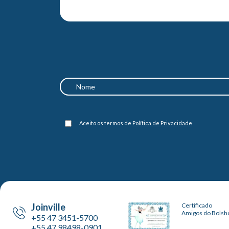
Aceito os termos de
Política de Privacidade
Joinville
Certificado
Amigos do Bolsh
+55 47 3451-5700
+55 47 98498-0901