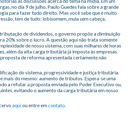
notórias as discussões acerca do tema na mídia. Em um
as, no dia 9 de julho, Paulo Guedes fala sobre a grande
gia para fazer tudo direito. Mas você sabe que é muito
pressão, tem de tudo: lobisomem, mula sem cabeça,
tributação de dividendos, o governo propõe a diminuição
ara 20% sobre o lucro. A questão aqui não trata somente
omplexidade de nosso sistema, com suas milhares de horas
, além da alta carga tributária já imposta às empresas.
 proposta de reforma apresentada certamente não
icação do sistema, progressividade e justiça tributária.
te mais do mesmo: aumento de tributos. Espera-se uma
do a refutar a proposta enviada pelo Poder Executivo ou,
uintes, evitando o aumento da carga tributária em nosso
acervo
aqui
ou entre em
contato.