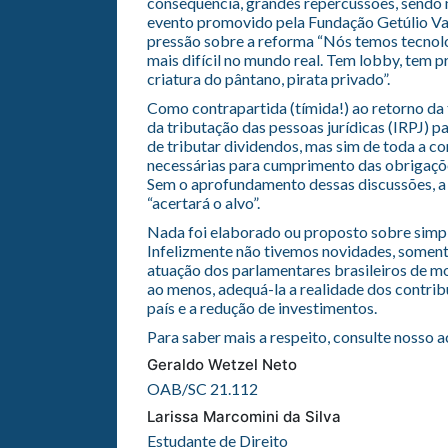
consequência, grandes repercussões, sendo 
evento promovido pela Fundação Getúlio Varg
pressão sobre a reforma “Nós temos tecnolo
mais difícil no mundo real. Tem lobby, tem 
criatura do pântano, pirata privado”.
Como contrapartida (tímida!) ao retorno da 
da tributação das pessoas jurídicas (IRPJ) p
de tributar dividendos, mas sim de toda a c
necessárias para cumprimento das obrigações
Sem o aprofundamento dessas discussões, a
“acertará o alvo”.
Nada foi elaborado ou proposto sobre simplif
Infelizmente não tivemos novidades, somen
atuação dos parlamentares brasileiros de mo
ao menos, adequá-la a realidade dos contrib
país e a redução de investimentos.
Para saber mais a respeito, consulte nosso 
Geraldo Wetzel Neto
OAB/SC 21.112
Larissa Marcomini da Silva
Estudante de Direito