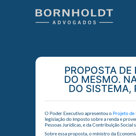
PROPOSTA DE 
DO MESMO. NA
DO SISTEMA, 
O Poder Executivo apresentou o
Projeto de 
legislação do imposto sobre a renda e prove
Pessoas Jurídicas, e da Contribuição Social 
Sobre essa proposta, o ministro da Economia