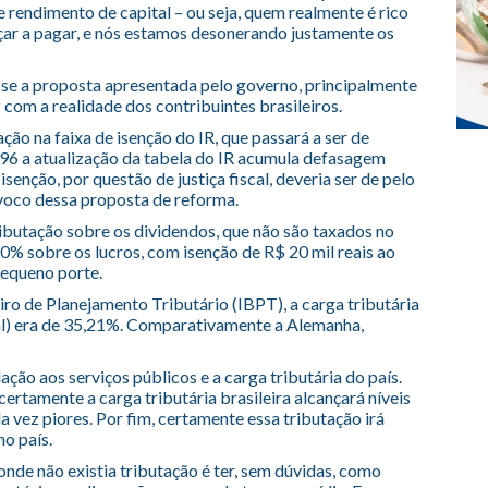
 rendimento de capital – ou seja, quem realmente é rico
çar a pagar, e nós estamos desonerando justamente os
r se a proposta apresentada pelo governo, principalmente
com a realidade dos contribuintes brasileiros.
ção na faixa de isenção do IR, que passará a ser de
996 a atualização da tabela do IR acumula defasagem
isenção, por questão de justiça fiscal, deveria ser de pelo
voco dessa proposta de reforma.
ributação sobre os dividendos, que não são taxados no
20% sobre os lucros, com isenção de R$ 20 mil reais ao
equeno porte.
ro de Planejamento Tributário (IBPT), a carga tributária
al) era de 35,21%. Comparativamente a Alemanha,
ação aos serviços públicos e a carga tributária do país.
ertamente a carga tributária brasileira alcançará níveis
 vez piores. Por fim, certamente essa tributação irá
no país.
onde não existia tributação é ter, sem dúvidas, como