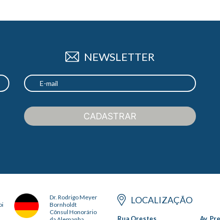
NEWSLETTER
CADASTRAR
Dr. Rodrigo Meyer
LOCALIZAÇÃO
oi
Bornholdt
Cônsul Honorário
Rua Orestes
Av. Pr
da Alemanha