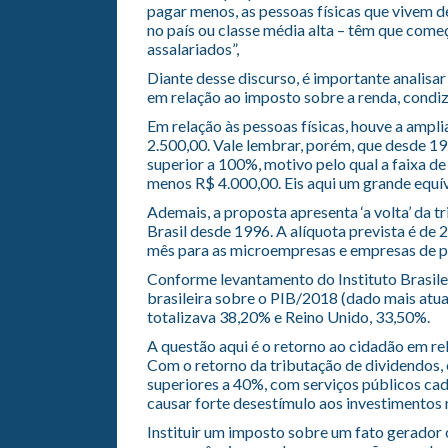
pagar menos, as pessoas físicas que vivem de
no país ou classe média alta – têm que come
assalariados”,
Diante desse discurso, é importante analisa
em relação ao imposto sobre a renda, condiz 
Em relação às pessoas físicas, houve a amplia
2.500,00. Vale lembrar, porém, que desde 1
superior a 100%, motivo pelo qual a faixa de 
menos R$ 4.000,00. Eis aqui um grande equí
Ademais, a proposta apresenta ‘a volta’ da t
Brasil desde 1996. A alíquota prevista é de 
mês para as microempresas e empresas de p
Conforme levantamento do Instituto Brasilei
brasileira sobre o PIB/2018 (dado mais atu
totalizava 38,20% e Reino Unido, 33,50%.
A questão aqui é o retorno ao cidadão em rel
Com o retorno da tributação de dividendos, c
superiores a 40%, com serviços públicos cada
causar forte desestímulo aos investimentos 
Instituir um imposto sobre um fato gerador 