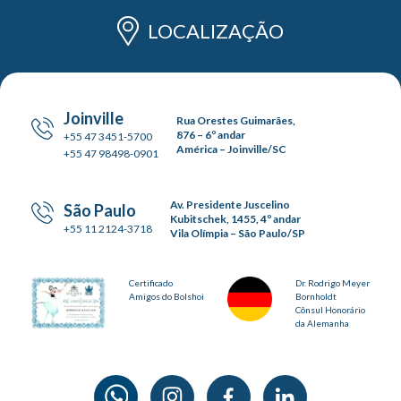
LOCALIZAÇÃO
Joinville
Rua Orestes Guimarães,
876 – 6º andar
+55 47 3451-5700
América – Joinville/SC
+55 47 98498-0901
Av. Presidente Juscelino
São Paulo
Kubitschek, 1455, 4º andar
+55 11 2124-3718
Vila Olímpia – São Paulo/SP
Certificado
Dr. Rodrigo Meyer
Amigos do Bolshoi
Bornholdt
Cônsul Honorário
da Alemanha