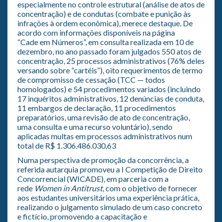
especialmente no controle estrutural (análise de atos de
concentração) e de condutas (combate e punição às
infrações à ordem econômica), merece destaque. De
acordo com informações disponíveis na página
“Cade em Números”, em consulta realizada em 10 de
dezembro, no ano passado foram julgados 550 atos de
concentração, 25 processos administrativos (76% deles
versando sobre “cartéis”), oito requerimentos de termo
de compromisso de cessação (TCC — todos
homologados) e 54 procedimentos variados (incluindo
17 inquéritos administrativos, 12 denúncias de conduta,
11 embargos de declaração, 11 procedimentos
preparatórios, uma revisão de ato de concentração,
uma consulta e uma recurso voluntário), sendo
aplicadas multas em processos administrativos num
total de R$ 1.306.486.030,63
Numa perspectiva de promoção da concorrência, a
referida autarquia promoveu a I Competição de Direito
Concorrencial (WICADE), em parceria com a
rede
Women in Antitrust
, com o objetivo de fornecer
aos estudantes universitários uma experiência prática,
realizando o julgamento simulado de um caso concreto
e fictício, promovendo a capacitação e