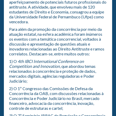
aperfeiçoamento de potenciais futuros profissionais do
antitruste. A atividade, que envolveu mais de 120
estudantes de Direito e Economia, consagrou a equipe
da Universidade Federal de Pernambuco (Ufpe) como
vencedora.
Para além da promoção da concorrência por meio da
atuação estatal, na esfera acadêmica foram inúmeros
os eventos com a temática concorrencial, voltados à
discussão e apresentação de questões atuais e
inovadores relacionadas ao Direito Antitruste e ramos
correlatos. Destacam-se, entre muitos outros:
1) O
4th IBCI International Conference on
Competition and Innovation
, que abordou temas
relacionados à concorrência e proteção de dados,
mercados digitais, agências reguladoras e Poder
Judiciário;
2) O 1º Congresso das Comissões de Defesa da
Concorrência da OAB, com discussões relacionadas à
Concorrência e Poder Judiciário no Brasil, mercado
financeiro, advocacia da concorrência, inovação,
controle de estruturas e cartel;
3) O 7º Seminário IBRAC de Regulação e Concorrência,