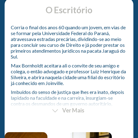
O Escritório
Corria o final dos anos 60 quando um jovem, em vias de
se formar pela Universidade Federal do Paraná,
atravessava estradas precárias, dividindo-se ao meio
para concluir seu curso de Direito e já poder prestar os
primeiros atendimentos jurídicos na pacata Jaraguá do
Sul.
Max Bornholdt aceitara ali o convite de seu amigo e
colega, o então advogado e professor Luiz Henrique da
Silveira, e abrira naquela cidade uma filial do escritório
já conhecido em Joinville.
Imbuídos do senso de justiça que lhes era inato, depois
lapidado na faculdade e na carreira, insurgiam-se
contra os desmandos de um governo autoritário,
lutando pelos direitos dos indivíduos e das empresas,
Ver Mais
fosse na área tributária, fosse na cível,
esporadicamente na penal.
Em 1974, Max passou a liderar o escritório. Esteve, por
mais de vinte anos, sempre com um ou dois sócios,