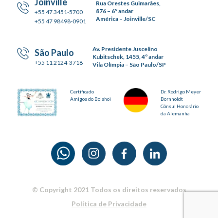
Joinville
Rua Orestes Guimarães,
876 – 6º andar
+55 47 3451-5700
América – Joinville/SC
+55 47 98498-0901
Av. Presidente Juscelino
São Paulo
Kubitschek, 1455, 4º andar
+55 11 2124-3718
Vila Olímpia – São Paulo/SP
Certificado
Dr. Rodrigo Meyer
Amigos do Bolshoi
Bornholdt
Cônsul Honorário
da Alemanha
© Copyright 2021 Todos os direitos reservados
Política de Privacidade