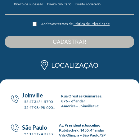
Direito de sucessão
Direito tributário
Direito societário
Aceito os termos de
Política de Privacidade
CADASTRAR
LOCALIZAÇÃO
Joinville
Rua Orestes Guimarães,
876 – 6º andar
+55 47 3451-5700
América – Joinville/SC
+55 47 98498-0901
Av. Presidente Juscelino
São Paulo
Kubitschek, 1455, 4º andar
+55 11 2124-3718
Vila Olímpia – São Paulo/SP