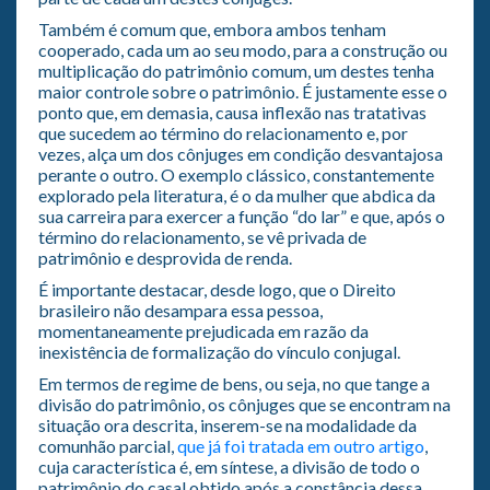
Também é comum que, embora ambos tenham
cooperado, cada um ao seu modo, para a construção ou
multiplicação do patrimônio comum, um destes tenha
maior controle sobre o patrimônio. É justamente esse o
ponto que, em demasia, causa inflexão nas tratativas
que sucedem ao término do relacionamento e, por
vezes, alça um dos cônjuges em condição desvantajosa
perante o outro. O exemplo clássico, constantemente
explorado pela literatura, é o da mulher que abdica da
sua carreira para exercer a função “do lar” e que, após o
término do relacionamento, se vê privada de
patrimônio e desprovida de renda.
É importante destacar, desde logo, que o Direito
brasileiro não desampara essa pessoa,
momentaneamente prejudicada em razão da
inexistência de formalização do vínculo conjugal.
Em termos de regime de bens, ou seja, no que tange a
divisão do patrimônio, os cônjuges que se encontram na
situação ora descrita, inserem-se na modalidade da
comunhão parcial,
que já foi tratada em outro artigo
,
cuja característica é, em síntese, a divisão de todo o
patrimônio do casal obtido após a constância dessa