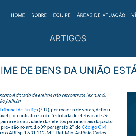
HOME
SOBRE
EQUIPE
ÁREAS DE ATUAÇÃO
V
ARTIGOS
IME DE BENS DA UNIÃO EST
crito é dotado de efeitos não retroativos (ex nunc),
ão judicial
Tribunal de Justiça
(STJ), por maioria de votos, definiu
ável por contrato escrito “é dotada de efetividade
ex
eçam a retroatividade dos efeitos patrimoniais do pacto
previsão no art. 1.639, parágrafo 2º, do
Código Civil
”
re o AREsp 1.631.112-MT, Rel. Min. Antônio Carlos