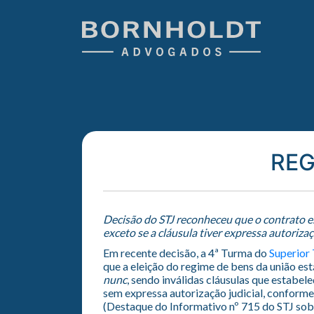
REG
Decisão do STJ reconheceu que o contrato es
exceto se a cláusula tiver expressa autorizaç
Em recente decisão, a 4ª Turma do
Superior 
que a eleição do regime de bens da união est
nunc
, sendo inválidas cláusulas que estabel
sem expressa autorização judicial, conforme 
(Destaque do Informativo nº 715 do STJ sob