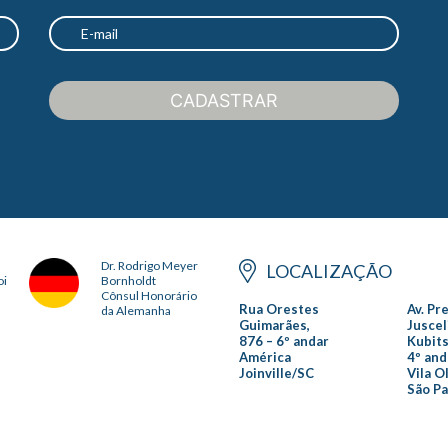
CADASTRAR
Dr. Rodrigo Meyer
LOCALIZAÇÃO
oi
Bornholdt
Cônsul Honorário
Rua Orestes
Av. Pr
da Alemanha
Guimarães,
Juscel
876 – 6º andar
Kubits
América
4º and
Joinville/SC
Vila O
São P