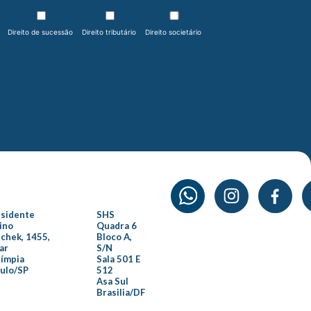
Direito de sucessão
Direito tributário
Direito societário
esidente
SHS
ino
Quadra 6
chek, 1455,
Bloco A,
ar
S/N
límpia
Sala 501 E
aulo/SP
512
Asa Sul
Brasilia/DF